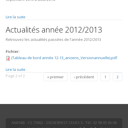
Lire la suite
de Actualités année 2013/2014
Actualités année 2012/2013
Retrouvez les actualités passées de l'année 2012/2013
Fichier:
(Tableau de bord année 12-13_anciens_Versionannuelle).pdf
Lire la suite
de Actualités année 2012/2013
Pages
Page 2 of 2
« premier
‹ précédent
1
2
ANIENIB - CS 73862 - 29238 BREST CEDEX 3 - Tél : 02 98 05 66 08