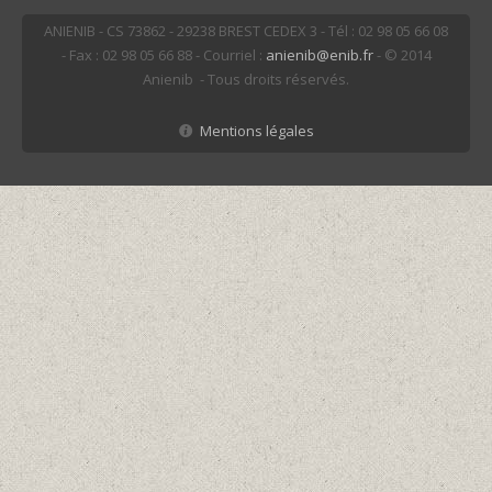
ANIENIB - CS 73862 - 29238 BREST CEDEX 3 - Tél : 02 98 05 66 08
- Fax : 02 98 05 66 88 - Courriel :
anienib@enib.fr
- © 2014
Anienib - Tous droits réservés.
Mentions légales