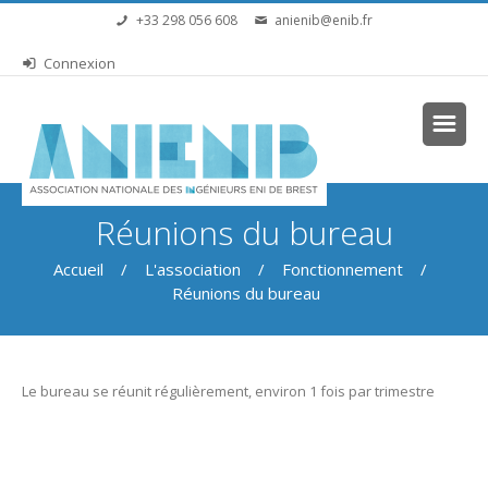
Aller au contenu principal
+33 298 056 608
anienib@enib.fr
Connexion
Vous êtes ici
Réunions du bureau
Accueil
/
L'association
/
Fonctionnement
/
Réunions du bureau
Le bureau se réunit régulièrement, environ 1 fois par trimestre