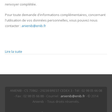
renvoyer complétée.
Pour toute demande d'informations complémentaires, concernant
l'utilisation de vos données personnelles, vous pouvez nous
contacter :
anienib@enib.fr
Lire la suite
de Utilisation des données personnelles par l'ANIENIB
ANIENIB - CS 73862 - 29238 BREST CEDEX 3 - Tél : 02 98 05 66 08
- Fax : 02 98 05 66 88 - Courriel :
anienib@enib.fr
- © 2014
Anienib - Tous droits réservés.