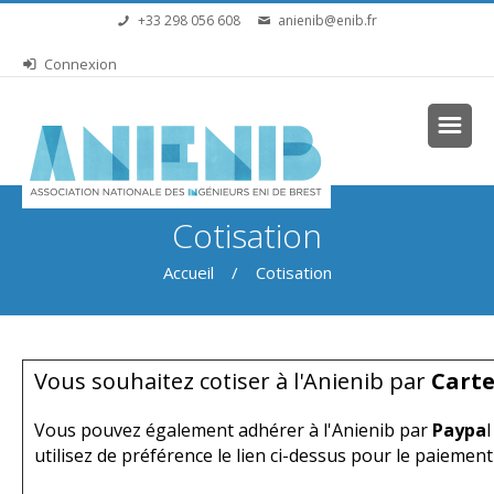
Aller au contenu principal
+33 298 056 608
anienib@enib.fr
Connexion
Vous êtes ici
Cotisation
Accueil
/ Cotisation
Vous souhaitez cotiser à l'Anienib par
Carte
Vous pouvez également adhérer à l'Anienib par
Paypa
l
utilisez de préférence le lien ci-dessus pour le paiement