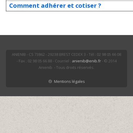
Comment adhérer et cotiser ?
ANIENIB - CS 73862 - 29238 BREST CEDEX 3 - Tél : 02 98 05 66 08
- Fax : 02 98 05 66 88 - Courriel :
anienib@enib.fr
- © 2014
Anienib - Tous droits réservés.
Mentions légales