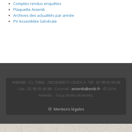
Comptes rendus enquêtes
Plaquette Anienib
Archives des actualités par année
PV Assemblée Générale
ANIENIB - CS 73862 - 29238 BREST CEDEX 3 - Tél : 02 98 05 66 08
- Fax : 02 98 05 66 88 - Courriel :
anienib@enib.fr
- © 2014
Anienib - Tous droits réservés.
Mentions légales