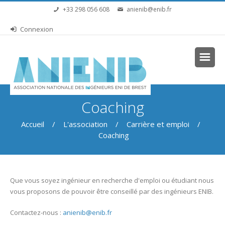
Aller au contenu principal
+33 298 056 608
anienib@enib.fr
Connexion
Vous êtes ici
Coaching
Accueil
/
L'association
/
Carrière et emploi
/
Coaching
Que vous soyez ingénieur en recherche d'emploi ou étudiant nous
vous proposons de pouvoir être conseillé par des ingénieurs ENIB.
Contactez-nous :
anienib@enib.fr