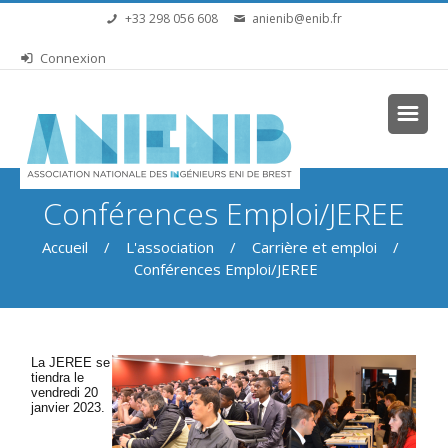
Aller au contenu principal
+33 298 056 608
anienib@enib.fr
Connexion
Vous êtes ici
Conférences Emploi/JEREE
Accueil
/
L'association
/
Carrière et emploi
/
Conférences Emploi/JEREE
La JEREE se
tiendra le
vendredi 20
janvier 2023.