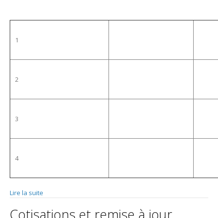
1
2
3
4
Lire la suite
de Réunions du bureau
Cotisations et remise à jour