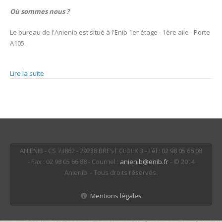
Où sommes nous ?
Le bureau de l'Anienib est situé à l'Enib 1er étage - 1ère aile - Porte
A105.
Lire la suite
de Contact
ANIENIB - CS 73862 - 29238 BREST CEDEX 3 - Tél : 02 98 05 66 08
- Fax : 02 98 05 66 88 - Courriel :
anienib@enib.fr
- © 2014
Anienib - Tous droits réservés.
Mentions légales