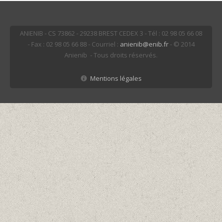
ANIENIB - CS 73862 - 29238 BREST CEDEX 3 - Tél : 02 98 05 66 08
- Fax : 02 98 05 66 88 - Courriel :
anienib@enib.fr
- © 2014
Anienib - Tous droits réservés.
Mentions légales