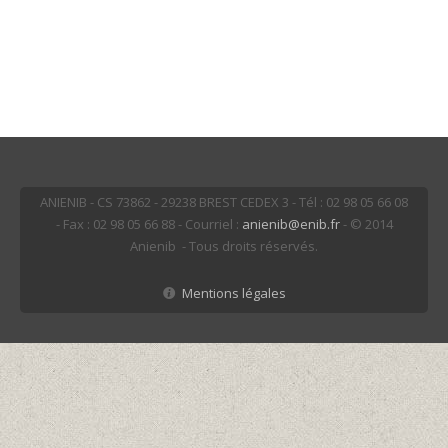
ANIENIB - CS 73862 - 29238 BREST CEDEX 3 - Tél : 02 98 05 66 08
- Fax : 02 98 05 66 88 - Courriel :
anienib@enib.fr
- © 2014
Anienib - Tous droits réservés.
Mentions légales