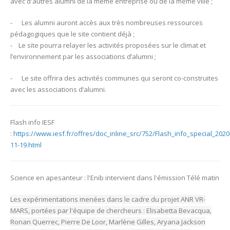
avec d'autres alumni de la même entreprise ou de la même ville ;
- Les alumni auront accès aux très nombreuses ressources
pédagogiques que le site contient déjà ;
- Le site pourra relayer les activités proposées sur le climat et
l’environnement par les associations d’alumni ;
- Le site offrira des activités communes qui seront co-construites
avec les associations d’alumni.
Flash info IESF
:
https://www.iesf.fr/offres/doc_inline_src/752/Flash_info_special_2020
11-19.html
Science en apesanteur : l'Enib intervient dans l'émission Télé matin
Les expérimentations menées dans le cadre du projet ANR VR-
MARS, portées par l'équipe de chercheurs : Elisabetta Bevacqua,
Ronan Querrec, Pierre De Loor, Marlène Gilles, Aryana Jackson