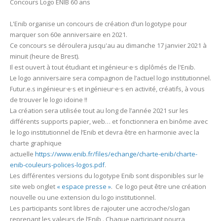
Concours Logo ENIB 60 ans
L'Enib organise un concours de création d’un logotype pour
marquer son 60e anniversaire en 2021.
Ce concours se déroulera jusqu'au au dimanche 17 janvier 2021 à
minuit (heure de Brest).
Il est ouvert à tout étudiant et ingénieur·e·s diplômés de l'Enib.
Le logo anniversaire sera compagnon de l’actuel logo institutionnel.
Futur.e.s ingénieur·e·s et ingénieur·e·s en activité, créatifs, à vous
de trouver le logo idoine !!
La création sera utilisée tout au long de l’année 2021 sur les
différents supports papier, web… et fonctionnera en binôme avec
le logo institutionnel de l’Enib et devra être en harmonie avec la
charte graphique
actuelle
https://www.enib.fr/files/echange/charte-enib/charte-
enib-couleurs-polices-logos.pdf
.
Les différentes versions du logotype Enib sont disponibles sur le
site web onglet
« espace presse »
. Ce logo peut être une création
nouvelle ou une extension du logo institutionnel.
Les participants sont libres de rajouter une accroche/slogan
reprenant les valeurs de l’Enib . Chaque participant pourra