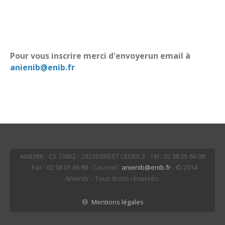
Pour vous inscrire merci d'envoyerun email à
anienib@enib.fr
ANIENIB - CS 73862 - 29238 BREST CEDEX 3 - Tél : 02 98 05 66 08
- Fax : 02 98 05 66 88 - Courriel :
anienib@enib.fr
- © 2014
Anienib - Tous droits réservés.
Mentions légales