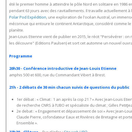
été le premier homme à atteindre le pôle Nord en solitaire en 1986 e
pendant 63 jours avec des ravitaillements. Il travaille actuellement à
Polar Pod Expédition
, une exploration de l'océan Austral, un immen
méconnue qui entoure le continent Antarctique, considéré comme le p
planète.
Jean-Louis Etienne vient de publier en 2015, le récit "Persévérer : on
les découvre" (Editions Paulsen) et sort cet automne un nouvel ouvr
Programme
20h30 -
Conférence introductive de Jean-Louis Etienne
amphis 500 et 600, rue du Commandant Vibert à Brest.
21h - 2 débats de 30 min chacun suivis de questions du public
1er débat : « Climat : 1 an après la cop 21 ? » Avec Jean-Louis E
de recherche CNRS à l’UBO et spécialiste du climat ; Gilles PetitJ
2e debat : « Engagement et dépassement de soi » Avec Jean-Louis E
Claude Pierre, cofondateur Eaux et Rivières de Bretagne et port
Ensemble ».