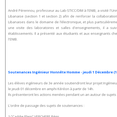
André Pérennou, professeur au Lab-STICC/DIM à l'ENIB, a visité l'Univ
Libanaise (section 1 et section 2) afin de renforcer la collaborati
Libanaises dans le domaine de l’électronique, et plus particulièrem
une visite des laboratoires et salles d'enseignements, il a s
établissements. Il a présenté aux étudiants et aux enseignants che
l'ENIB.
Soutenances Ingénieur Honnête Homme - jeudi 1 Décembre (1
Les élèves ingénieurs de 3e année soutiendront leur projet Ingén
le jeudi 01 décembre en amphi Kéréon à partir de 14h.
Ils présenteront les actions menées pendant un an autour de sujets 
L'ordre de passage des sujets de soutenances :
1-”Caddie Plein” VERCHERE Rémi