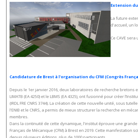
Extension du 
La future exte
d'accueil, un l
Ce CAVE sera u
Candidature de Brest à l'organisation du CFM (Congrès Fran
Depuis le 1er janvier 2016, deux laboratoires de recherche bretons en
LIMATB (EA 4250) et le LBMS (EA 4325), ont fusionné pour créer l’Ins
(IRDL FRE CNRS 3744). La création de cette nouvelle unité, sous tutelle
l'ENIB et le CNRS, a permis de mieux structurer la recherche en méc
membres.
Dans la continuité de cette dynamique, l'institut éprouve une grande
Français de Mécanique (CFM) à Brest en 2019. Cette manifestation sc
depuis plusieurs éditions, plus de 1000 participants.