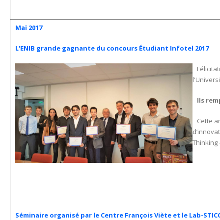
Mai 2017
L'ENIB grande gagnante du concours Étudiant Infotel 2017
Félicita
l'Univers
Ils remp
Cette ann
d’innovat
Thinking 
Séminaire organisé par le Centre François Viète et le Lab-STIC