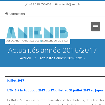
Aller au contenu principal
+33 298 056 608
anienib@enib.fr
Connexion
Vous êtes ici
Actualités année 2016/2017
Accueil
/ Actualités année 2016/2017
Juillet 2017
L'ENIB à la Robocup 2017 du 27 juillet au 31 juillet 2017 au Japon
La
RoboCup
est un tournoi international de robotique, dont l'un des