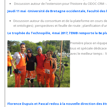
Discussion autour de l'extension pour l'histoire du CIDOC-CRM -
Jeudi 11 mai -Université de Bretagne occidentale, Faculté des
Discussion autour du consortium et de la plateforme en cours 
et ontologies) ; perspectives et feuille de route ; planification
Le trophée du Technopôle, 4 mai 2017, l'ENIB remporte la 8e p
Première place en équipe
tous et spéciale dédicace 
avec le meilleur temps : 1
Florence Dupuis et Pascal redou à la nouvelle direction des é