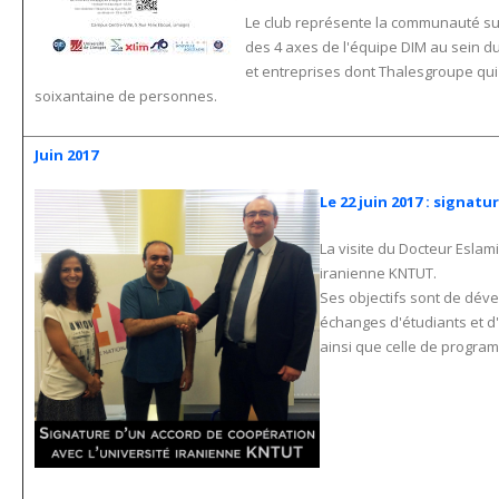
Le club représente la communauté su
des 4 axes de l'équipe DIM au sein du 
et entreprises dont Thalesgroupe qui
soixantaine de personnes.
Juin 2017
Le 22 juin 2017 : signat
La visite du Docteur Eslami
iranienne KNTUT.
Ses objectifs sont de dév
échanges d'étudiants et d
ainsi que celle de progra