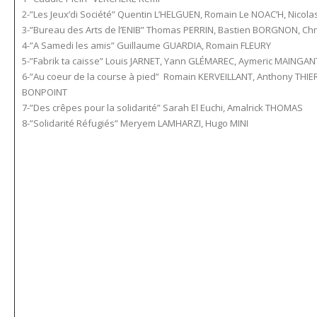
2-”Les Jeux’di Société” Quentin L’HELGUEN, Romain Le NOAC’H, Nicola
3-”Bureau des Arts de l’ENIB” Thomas PERRIN, Bastien BORGNON, C
4-”A Samedi les amis” Guillaume GUARDIA, Romain FLEURY
5-”Fabrik ta caisse” Louis JARNET, Yann GLÉMAREC, Aymeric MAINGAN
6-”Au coeur de la course à pied” Romain KERVEILLANT, Anthony THIE
BONPOINT
7-”Des crêpes pour la solidarité” Sarah El Euchi, Amalrick THOMAS
8-”Solidarité Réfugiés” Meryem LAMHARZI, Hugo MINI