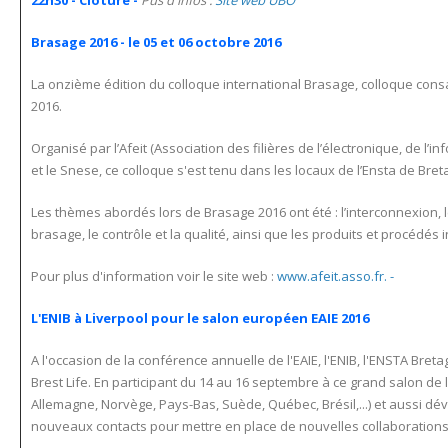
22h30 - Clôture -
Pus d'infos :
Site web UBO
Brasage 2016 - le 05 et 06 octobre 2016
La onzième édition du colloque international Brasage, colloque consa
2016.
Organisé par l’Afeit (Association des filières de l’électronique, de l’
et le Snese, ce colloque s'est tenu dans les locaux de l’Ensta de Bre
Les thèmes abordés lors de Brasage 2016 ont été : l’interconnexion, 
brasage, le contrôle et la qualité, ainsi que les produits et procédés 
Pour plus d'information voir le site web :
www.afeit.asso.fr. -
L'ENIB à Liverpool pour le salon européen EAIE 2016
A l'occasion de la conférence annuelle de l'EAIE, l'ENIB, l'ENSTA Bre
Brest Life. En participant du 14 au 16 septembre à ce grand salon de 
Allemagne, Norvège, Pays-Bas, Suède, Québec, Brésil,...) et aussi dé
nouveaux contacts pour mettre en place de nouvelles collaborations