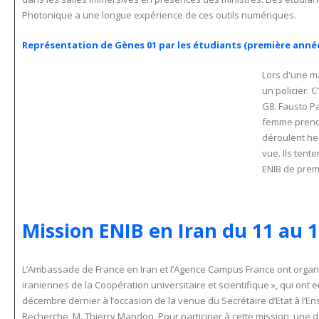
Photonique a une longue expérience de ces outils numériques.
Représentation de Gènes 01 par les étudiants (première année)
Lors d'une ma
un policier. C
G8. Fausto Pa
femme prend t
déroulent he
vue. Ils tent
ENIB de premi
Mission ENIB en Iran du 11 au 
L’Ambassade de France en Iran et l’Agence Campus France ont organi
iraniennes de la Coopération universitaire et scientifique », qui ont 
décembre dernier à l’occasion de la venue du Secrétaire d’Etat à l’E
Recherche, M. Thierry Mandon. Pour participer à cette mission, une 