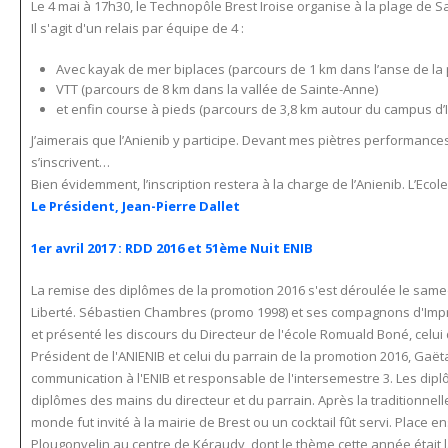
Le 4 mai à 17h30, le Technopôle Brest Iroise organise à la plage de S
Il s'agit d'un relais par équipe de 4 :
Avec kayak de mer biplaces (parcours de 1 km dans l’anse de la 
VTT (parcours de 8 km dans la vallée de Sainte-Anne)
et enfin course à pieds (parcours de 3,8 km autour du campus d’I
J’aimerais que l’Anienib y participe. Devant mes piètres performances
s’inscrivent…
Bien évidemment, l’inscription restera à la charge de l’Anienib. L’Ecol
Le Président, Jean-Pierre Dallet
1er avril 2017 : RDD 2016 et 51ème Nuit ENIB
La remise des diplômes de la promotion 2016 s'est déroulée le samedi
Liberté. Sébastien Chambres (promo 1998) et ses compagnons d'Impr
et présenté les discours du Directeur de l'école Romuald Boné, celui 
Président de l'ANIENIB et celui du parrain de la promotion 2016, Gaë
communication à l'ENIB et responsable de l'intersemestre 3. Les dipl
diplômes des mains du directeur et du parrain. Après la traditionnell
monde fut invité à la mairie de Brest ou un cocktail fût servi. Place e
Plougonvelin au centre de Kéraudy, dont le thème cette année était 