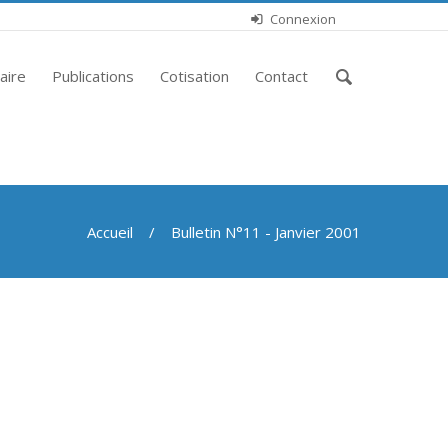
Connexion
Saisissez
aire
Publications
Cotisation
Contact
vos
mots-
clés
Accueil
/ Bulletin N°11 - Janvier 2001