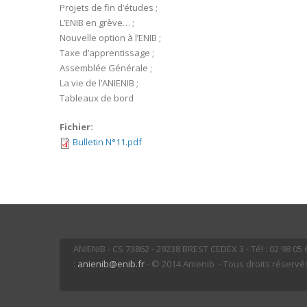
Projets de fin d’études ;
L’ENIB en grève… ;
Nouvelle option à l’ENIB ;
Taxe d’apprentissage ;
Assemblée Générale ;
La vie de l’ANIENIB ;
Tableaux de bord
Fichier:
Bulletin N°11.pdf
ANIENIB - CS 73862 - 29238 BREST CEDEX 3 - Tél : 02 98 05 66
:
anienib@enib.fr
- © 2014 Anienib - Tous droits réservé