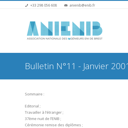
Aller au contenu principal
+33 298 056 608
anienib@enib.fr
Vous êtes ici
Bulletin N°11 - Janvier 200
Sommaire :
Editorial ;
Travailler à l’étranger ;
37ème nuit de l’ENIB ;
Cérémonie remise des diplômes ;