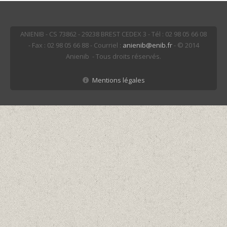
ANIENIB - CS 73862 - 29238 BREST CEDEX 3 - Tél : 02 98 05 66 08
- Fax : 02 98 05 66 88 - Courriel :
anienib@enib.fr
- © 2014
Anienib - Tous droits réservés.
Mentions légales