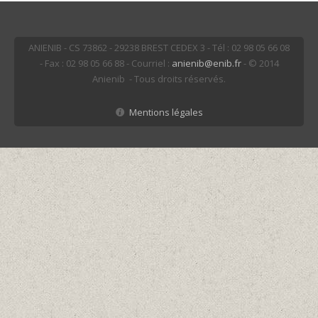
ANIENIB - CS 73862 - 29238 BREST CEDEX 3 - Tél : 02 98 05 66 08
- Fax : 02 98 05 66 88 - Courriel :
anienib@enib.fr
- © 2014
Anienib - Tous droits réservés.
Mentions légales