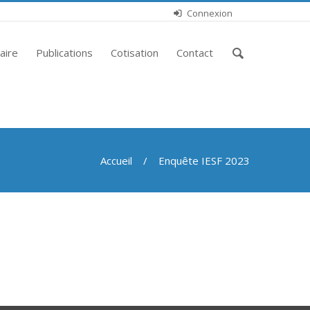
Connexion
Saisissez
aire
Publications
Cotisation
Contact
vos
mots-
clés
Accueil
/ Enquête IESF 2023