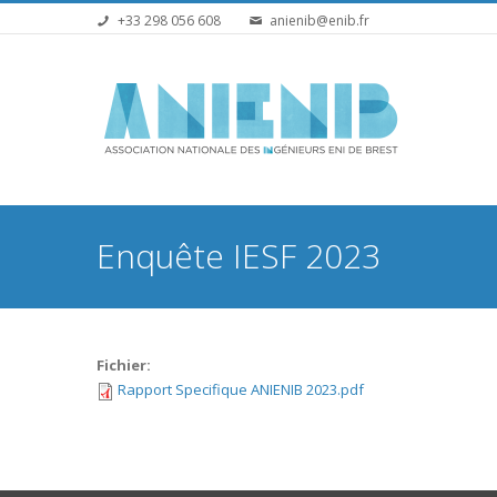
Aller au contenu principal
+33 298 056 608
anienib@enib.fr
Vous êtes ici
Enquête IESF 2023
Fichier:
Rapport Specifique ANIENIB 2023.pdf