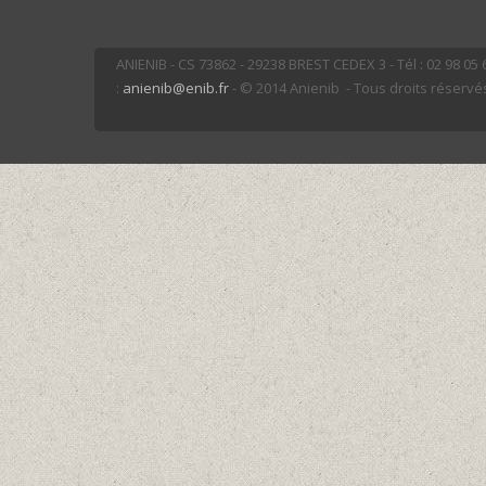
ANIENIB - CS 73862 - 29238 BREST CEDEX 3 - Tél : 02 98 05 66
:
anienib@enib.fr
- © 2014 Anienib - Tous droits réservé