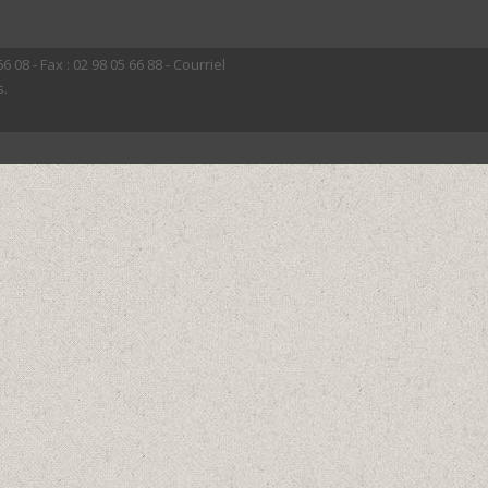
 08 - Fax : 02 98 05 66 88 - Courriel
s.