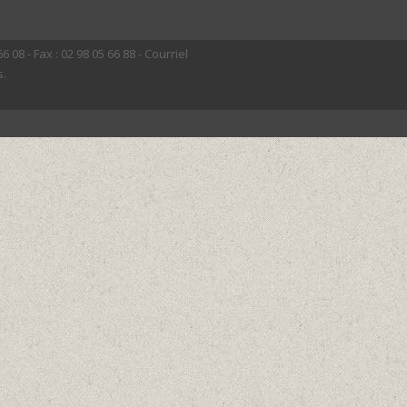
 08 - Fax : 02 98 05 66 88 - Courriel
s.