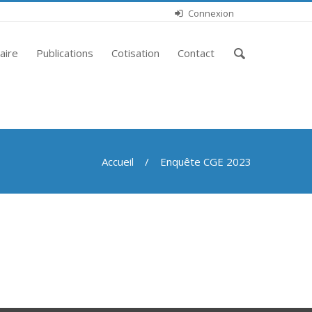
Connexion
Saisissez
aire
Publications
Cotisation
Contact
vos
mots-
clés
Accueil
/ Enquête CGE 2023