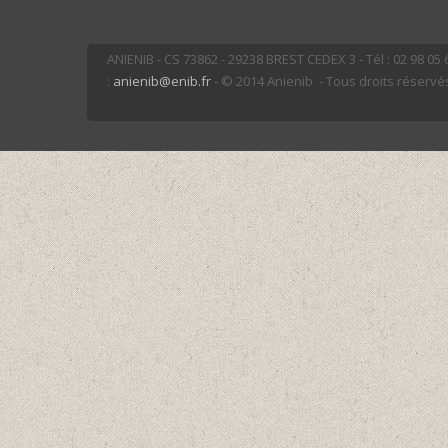
ANIENIB - CS 73862 - 29238 BREST CEDEX 3 - Tél : 02 98 05 66
:
anienib@enib.fr
- © 2014 Anienib - Tous droits réservé