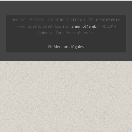
ANIENIB - CS 73862 - 29238 BREST CEDEX 3 - Tél : 02 98 05 66 08
- Fax : 02 98 05 66 88 - Courriel :
anienib@enib.fr
- © 2014
Anienib - Tous droits réservés.
Mentions légales